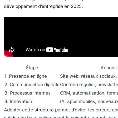
développement d’entreprise en 2025
.
Étape
Actions 
1. Présence en ligne
Site web, réseaux sociaux,
2. Communication digitale
Contenu régulier, newslett
3. Processus internes
CRM, automatisation, form
4. Innovation
IA, apps mobiles, nouveaux
Adopter cette
structure
permet d’éviter les erreurs co
valide une base solide avant la suivante, garantissan