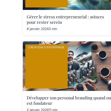
Gérer le stress entrepreneurial : astuces
pour rester serein
8 janvier 2026
3 min
CRÉATION D’ENTREPRISE
Développer son personal branding quand on
est fondateur
2 janvier 2026
11 min