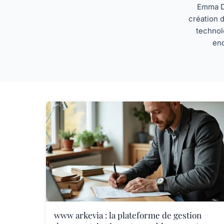
Emma Du
création d
technol
enq
www arkevia : la plateforme de gestion