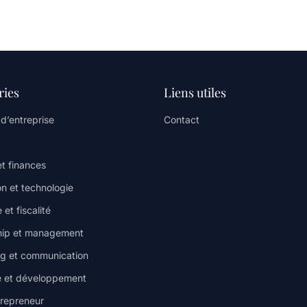
ries
Liens utiles
 d’entreprise
Contact
et finances
on et technologie
 et fiscalité
hip et management
g et communication
e et développement
trepreneur