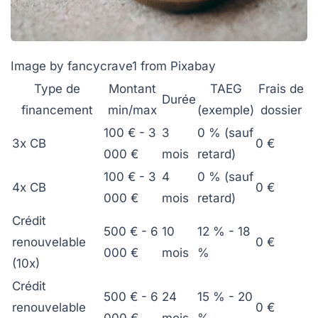
Image by fancycrave1 from Pixabay
Type de
Montant
TAEG
Frais de
Durée
financement
min/max
(exemple)
dossier
100 € - 3
3
0 % (sauf
3x CB
0 €
000 €
mois
retard)
100 € - 3
4
0 % (sauf
4x CB
0 €
000 €
mois
retard)
Crédit
500 € - 6
10
12 % - 18
renouvelable
0 €
000 €
mois
%
(10x)
Crédit
500 € - 6
24
15 % - 20
renouvelable
0 €
000 €
mois
%