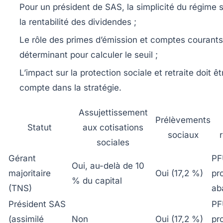
Pour un président de SAS
, la simplicité du régime 
la rentabilité des dividendes ;
Le rôle des primes d’émission et comptes courants
déterminant pour calculer le seuil ;
L’impact sur la protection sociale et retraite doit êt
compte dans la stratégie.
Assujettissement
Prélèvements
Statut
aux cotisations
sociaux
sociales
Gérant
PF
Oui, au-delà de 10
majoritaire
Oui (17,2 %)
pr
% du capital
(TNS)
ab
Président SAS
PF
(assimilé
Non
Oui (17,2 %)
pr