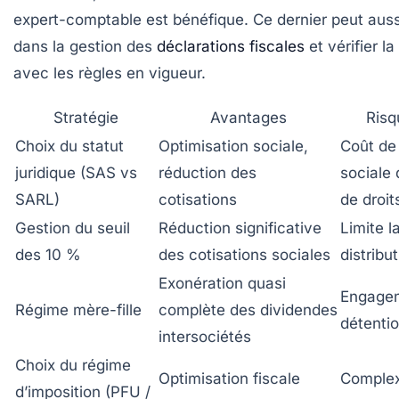
expert-comptable est bénéfique. Ce dernier peut au
dans la gestion des
déclarations fiscales
et vérifier l
avec les règles en vigueur.
Stratégie
Avantages
Risq
Choix du statut
Optimisation sociale,
Coût de 
juridique (SAS vs
réduction des
sociale 
SARL)
cotisations
de droit
Gestion du seuil
Réduction significative
Limite l
des 10 %
des cotisations sociales
distribu
Exonération quasi
Engage
Régime mère-fille
complète des dividendes
détenti
intersociétés
Choix du régime
Optimisation fiscale
Complexi
d’imposition (PFU /