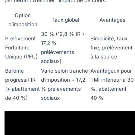
permettant d’estimer l’impact de ce choix.
Option
Taux global
Avantages
d’imposition
30 % (12,8 % IR +
Prélèvement
Simplicité, taux
17,2 %
Forfaitaire
fixe, prélèvement
prélèvements
Unique (PFU)
à la source
sociaux)
Barème
Varie selon tranche
Avantageux pour
progressif IR
d’imposition + 17,2
TMI inférieur à 30
(+ abattement
% prélèvements
%, abattement
de 40 %)
sociaux
40 %