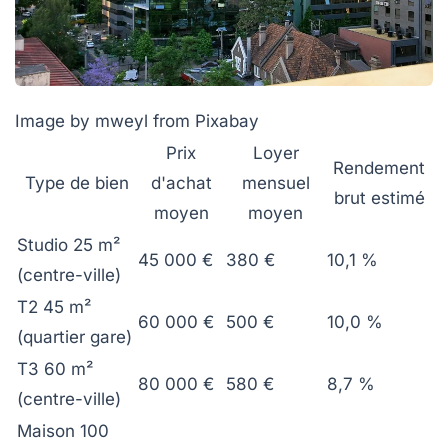
Image by mweyl from Pixabay
Prix
Loyer
Rendement
Type de bien
d'achat
mensuel
brut estimé
moyen
moyen
Studio 25 m²
45 000 €
380 €
10,1 %
(centre-ville)
T2 45 m²
60 000 €
500 €
10,0 %
(quartier gare)
T3 60 m²
80 000 €
580 €
8,7 %
(centre-ville)
Maison 100