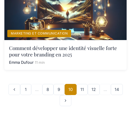
MARKETING ET COMMUNICATION
Comment développer une identité visuelle forte
pour votre branding en 2025
Emma Dufour
11 min
1
…
8
9
10
11
12
…
14