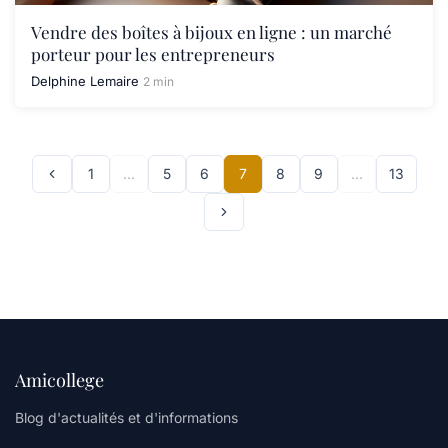
Vendre des boîtes à bijoux en ligne : un marché
porteur pour les entrepreneurs
Delphine Lemaire
2 min
1
…
5
6
7
8
9
…
13
Amicollege
Blog d'actualités et d'informations