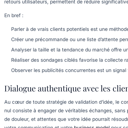
retours utilisateurs, permettent de réduire significati
En bref :
Parler à de vrais clients potentiels
est une méthode g
Créer une précommande ou une liste d’attente
perm
Analyser la taille et la tendance du marché
offre u
Réaliser des sondages ciblés
favorise la collecte ra
Observer les publicités concurrentes
est un signal 
Dialogue authentique avec les client
Au cœur de toute stratégie de validation d’idée, le co
nul consiste à engager de véritables échanges, sans pa
de douleur, et attentes que votre idée pourrait résoud
votre communication et votre
business model
pour co