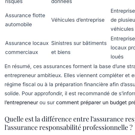
risques
données
Entrepris
Assurance flotte
Véhicules d’entreprise
de plusieu
automobile
véhicules
Entrepris
Assurance locaux
Sinistres sur bâtiments
locaux pr
commerciaux
et biens
loués
En résumé, ces assurances forment la base d’une strat
entrepreneur ambitieux. Elles viennent compléter et en
régime fiscal ou à la préparation financière afin d’ass
solide. Pour approfondir, il est recommandé de s’infor
l’entrepreneur
ou sur
comment préparer un budget prév
Quelle est la différence entre l’assurance res
l’assurance responsabilité professionnelle ?