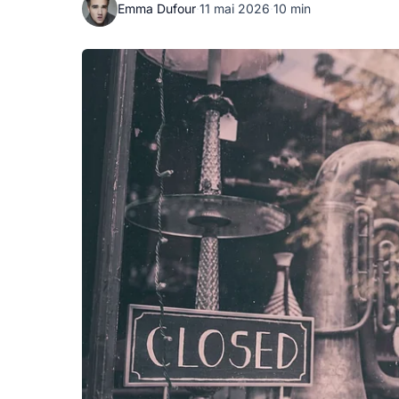
Emma Dufour
·
11 mai 2026
·
10 min