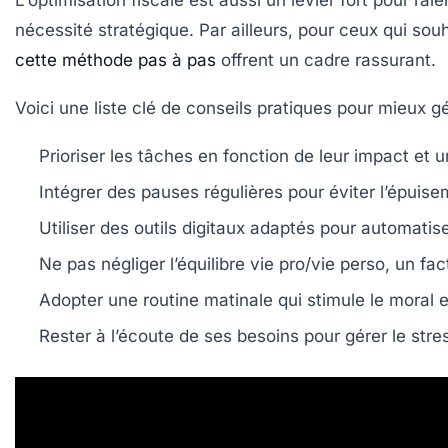
L'optimisation fiscale est aussi un levier fort pour ra
nécessité stratégique. Par ailleurs, pour ceux qui sou
cette méthode pas à pas
offrent un cadre rassurant.
Voici une liste clé de conseils pratiques pour mieux g
Prioriser les tâches
en fonction de leur impact et 
Intégrer des pauses régulières
pour éviter l’épuise
Utiliser des outils digitaux
adaptés pour automatiser 
Ne pas négliger l’équilibre vie pro/vie perso
, un fa
Adopter une routine matinale
qui stimule le moral e
Rester à l’écoute de ses besoins
pour gérer le stre