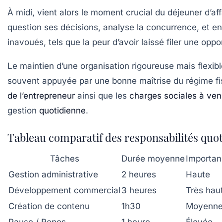
À midi, vient alors le moment crucial du déjeuner d’aff
question ses décisions, analyse la concurrence, et e
inavoués, tels que la peur d’avoir laissé filer une opp
Le maintien d’une organisation rigoureuse mais flexible
souvent appuyée par une bonne maîtrise du régime fis
de l’entrepreneur
ainsi que les
charges sociales à ven
gestion
quotidienne
.
Tableau comparatif des responsabilités quo
Tâches
Durée moyenne
Importan
Gestion administrative
2 heures
Haute
Développement commercial
3 heures
Très hau
Création de contenu
1h30
Moyenn