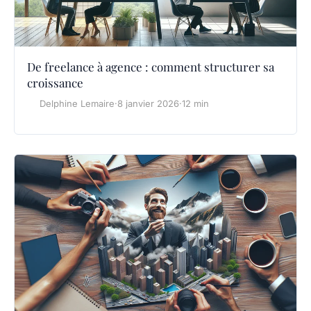
De freelance à agence : comment structurer sa
croissance
Delphine Lemaire
·
8 janvier 2026
·
12 min