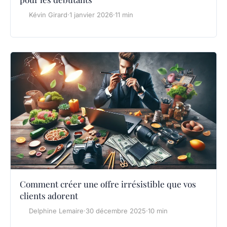
Kévin Girard
·
1 janvier 2026
·
11 min
Comment créer une offre irrésistible que vos
clients adorent
Delphine Lemaire
·
30 décembre 2025
·
10 min