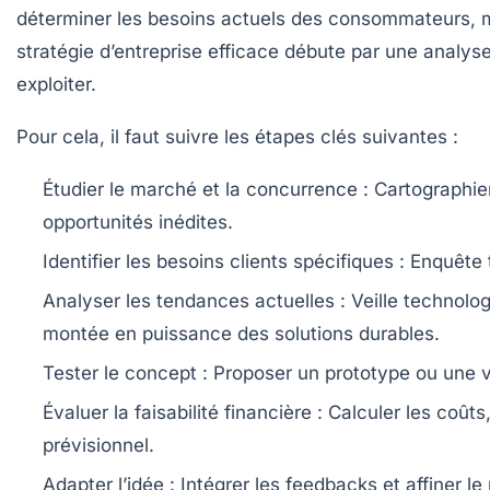
déterminer les besoins actuels des consommateurs, m
stratégie d’entreprise efficace débute par une analys
exploiter.
Pour cela, il faut suivre les étapes clés suivantes :
Étudier le marché et la concurrence
: Cartographier
opportunités inédites.
Identifier les besoins clients spécifiques
: Enquête t
Analyser les tendances actuelles
: Veille technolo
montée en puissance des solutions durables.
Tester le concept
: Proposer un prototype ou une ve
Évaluer la faisabilité financière
: Calculer les coût
prévisionnel.
Adapter l’idée
: Intégrer les feedbacks et affiner le