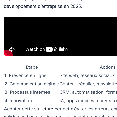
développement d’entreprise en 2025
.
Étape
Actions 
1. Présence en ligne
Site web, réseaux sociaux,
2. Communication digitale
Contenu régulier, newslett
3. Processus internes
CRM, automatisation, form
4. Innovation
IA, apps mobiles, nouveaux
Adopter cette
structure
permet d’éviter les erreurs co
valide une base solide avant la suivante, garantissan